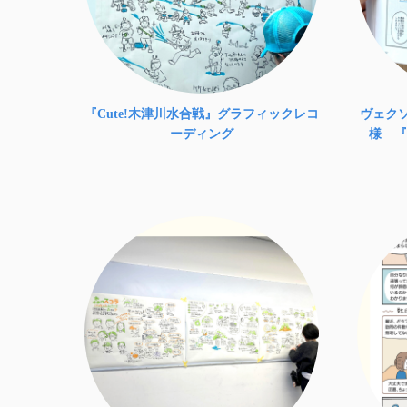
『Cute!木津川水合戦』グラフィックレコ
ヴェク
ーディング
様 『