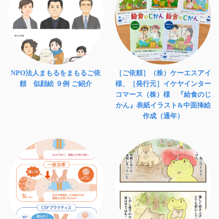
NPO法人まもるをまもるご依
［ご依頼］（株）ケーエスアイ
頼 似顔絵 ９例 ご紹介
様、［発行元］イケヤインター
コマース（株）様 『給食のじ
かん』表紙イラスト&中面挿絵
作成（通年）