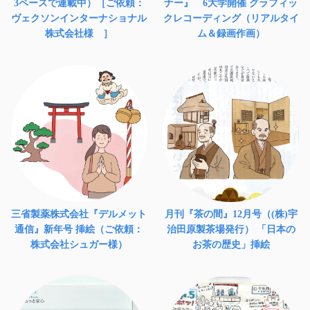
3ペースで連載中）［ご依頼：
ナー』 6大学開催 グラフィッ
ヴェクソンインターナショナル
クレコーディング（リアルタイ
株式会社様 ］
ム＆録画作画）
三省製薬株式会社『デルメット
月刊『茶の間』12月号（(株)宇
通信』新年号 挿絵（ご依頼：
治田原製茶場発行） 「日本の
株式会社シュガー様）
お茶の歴史」挿絵