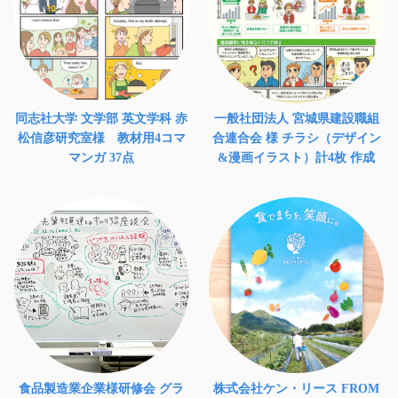
同志社大学 文学部 英文学科 赤
一般社団法人 宮城県建設職組
松信彦研究室様 教材用4コマ
合連合会 様 チラシ（デザイン
マンガ 37点
&漫画イラスト）計4枚 作成
食品製造業企業様研修会 グラ
株式会社ケン・リース FROM