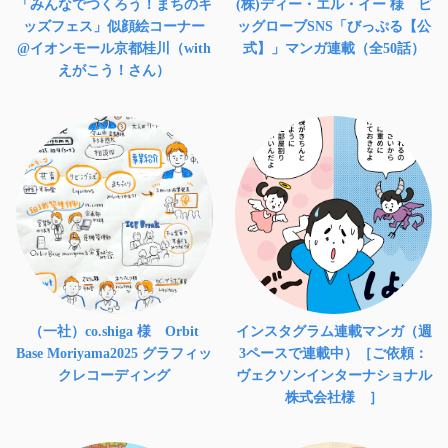
「みんなでつくろう！まちのキ
(株)ディー・エル・イー 様 ビ
ッズフェス」似顔絵コーナー
ッグローブSNS「びっぷる【公
@イオンモール京都桂川（with
式】」マンガ連載（全50話）
えがこう！さん）
（一社）co.shiga 様 Orbit
インスタグラム連載マンガ（週
Base Moriyama2025 グラフィッ
3ペースで連載中）［ご依頼：
クレコーディング
ヴェクソンインターナショナル
株式会社様 ］