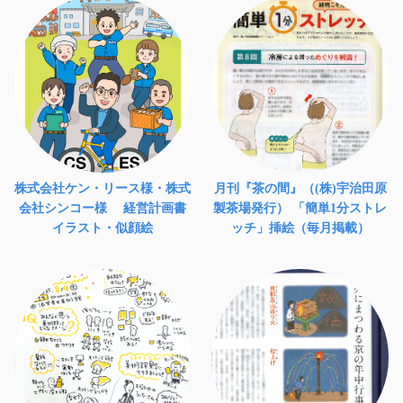
株式会社ケン・リース様・株式
月刊『茶の間』（(株)宇治田原
会社シンコー様 経営計画書
製茶場発行） 「簡単1分ストレ
イラスト・似顔絵
ッチ」挿絵（毎月掲載）