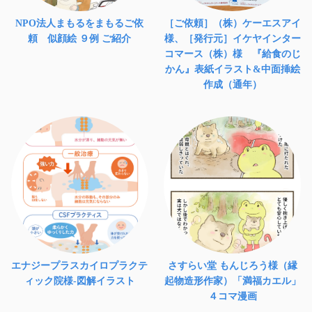
NPO法人まもるをまもるご依
［ご依頼］（株）ケーエスアイ
頼 似顔絵 ９例 ご紹介
様、［発行元］イケヤインター
コマース（株）様 『給食のじ
かん』表紙イラスト&中面挿絵
作成（通年）
エナジープラスカイロプラクテ
さすらい堂 もんじろう様（縁
ィック院様-図解イラスト
起物造形作家）「満福カエル」
４コマ漫画