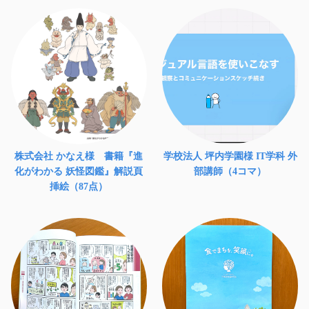
株式会社 かなえ様 書籍『進
学校法人 坪内学園様 IT学科 外
化がわかる 妖怪図鑑』解説頁
部講師（4コマ）
挿絵（87点）