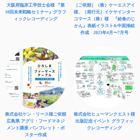
大阪府臨床工学技士会様 『第
［ご依頼］（株）ケーエスアイ
10回未来戦略セミナー』グラフ
様、［発行元］イケヤインター
ィックレコーディング
コマース（株）様 『給食のじ
かん』表紙イラスト&中面挿絵
作成 2023年4月〜7月号
株式会社ケン・リース様ご依頼
株式会社ヒューマンクエスト様
広島県 アグリ・フードマネジ
出版記念イベント グラフィッ
メント講座 パンフレット・ポ
クレコーディング
スター作成