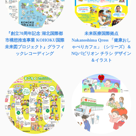
『創立70周年記念 湖北国際都
未来医療国際拠点
市構想推進事業 KOHOKU国際
Nakanoshima Qross 「健康おし
未来図プロジェクト』グラフィ
ゃべりカフェ」（シリーズ）＆
ックレコーディング
NQパビリオン チラシ デザイン
＆イラスト