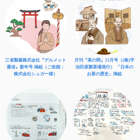
三省製薬株式会社『デルメット
月刊『茶の間』12月号（(株)宇
通信』新年号 挿絵（ご依頼：
治田原製茶場発行） 「日本の
株式会社シュガー様）
お茶の歴史」挿絵