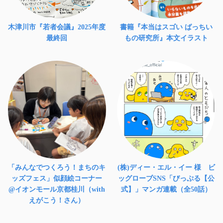
木津川市『若者会議』2025年度
書籍『本当はスゴい ばっちい
最終回
もの研究所』本文イラスト
「みんなでつくろう！まちのキ
(株)ディー・エル・イー 様 ビ
ッズフェス」似顔絵コーナー
ッグローブSNS「びっぷる【公
@イオンモール京都桂川（with
式】」マンガ連載（全50話）
えがこう！さん）